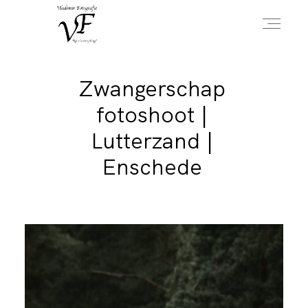
Zwangerschap
HOME
fotoshoot |
Lutterzand |
PORTFOLIO
Enschede
INFO
OVER MIJ
CONTACT