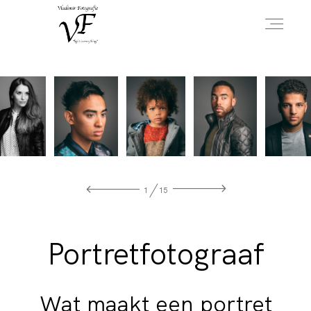
HOME
PORTFOLIO
1
15
INFO
Portretfotograaf
OVER MIJ
Wat maakt een portret
CONTACT