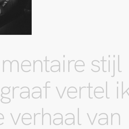
mentaire stijl
raaf vertel i
e verhaal van