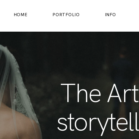
HOME
PORTFOLIO
INFO
HOME
PORTFOLIO
INFO
The Art
OVER MIJ
storytel
CONTACT