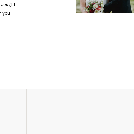
e cought
r you