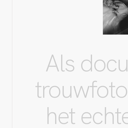
Als docu
trouwfotog
het echt