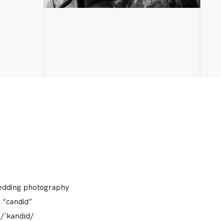
edding photography
“candid”
/ˈkandɪd/