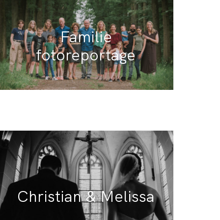
Familie
fotorepo
rtage
Christian & Melissa