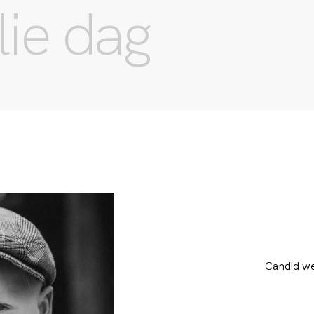
llie dag
Candid w