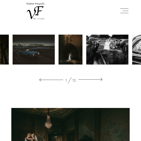
HOME
PORTFOLIO
1
12
INFO
OVER MIJ
CONTACT