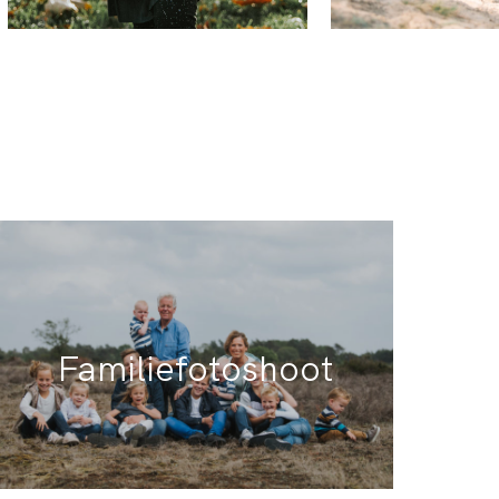
Familiefot
oshoot