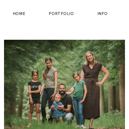
HOME
PORTFOLIO
INFO
HOME
PORTFOLIO
INFO
OVER MIJ
CONTACT