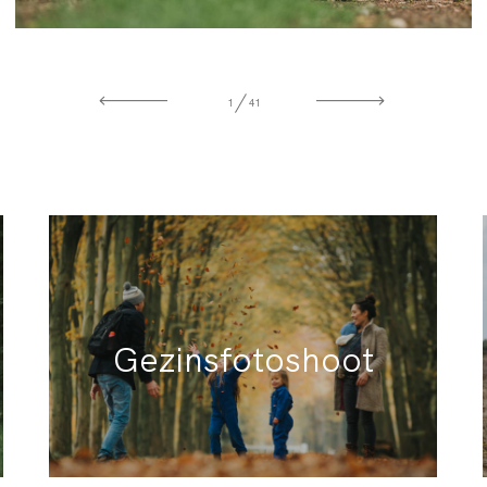
BLOG
1
41
Gezinsfotoshoot