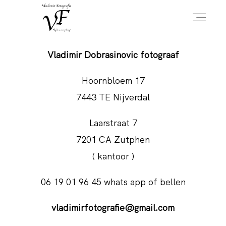
Vladimir Dobrasinovic fotograaf
HOME
Hoornbloem 17
7443 TE Nijverdal
PORTFOLIO
Laarstraat 7
7201 CA Zutphen
INFO
( kantoor )
OVER MIJ
06 19 01 96 45 whats app of bellen
vladimirfotografie@gmail.com
CONTACT