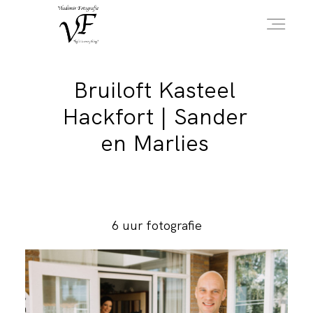
Bruiloft Kasteel
HOME
Hackfort | Sander
en Marlies
PORTFOLIO
INFO
6 uur fotografie
OVER MIJ
CONTACT