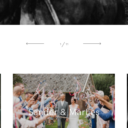
BLOG
1
11
Sander & Marlies